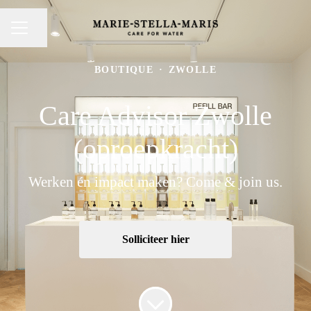
Pagina delen
CARRIÈREMENU
BOUTIQUE
·
ZWOLLE
Care Advisor Zwolle
(oproepkracht)
Werken én impact maken? Come & join us.
Solliciteer hier